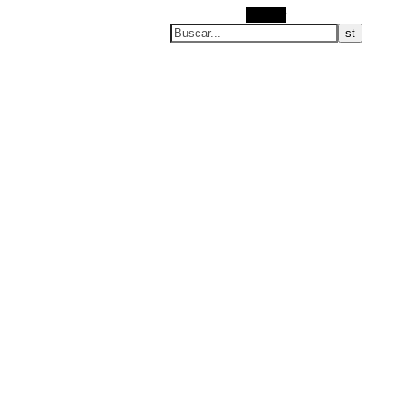
Youwhotravel
Buscar
blog de viajes / travel blog