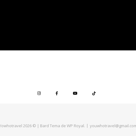
Yowhotravel 2026 © |
Bard Tema de
WP Royal
.
youwhotravel@gmail.co