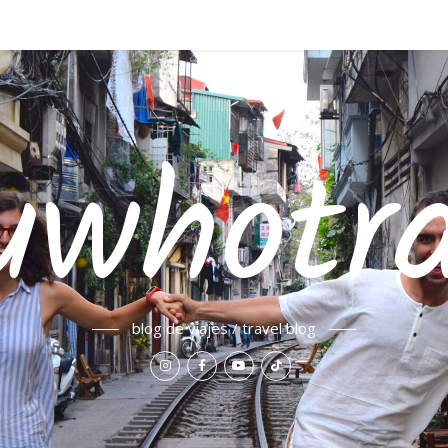
uwhotra
blog de viajes / travel blog