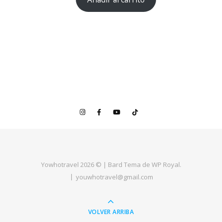
Yowhotravel 2026 © |
Bard Tema de
WP Royal
.
youwhotravel@gmail.com
VOLVER ARRIBA