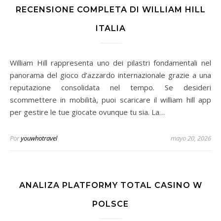
RECENSIONE COMPLETA DI WILLIAM HILL
ITALIA
William Hill rappresenta uno dei pilastri fondamentali nel
panorama del gioco d’azzardo internazionale grazie a una
reputazione consolidata nel tempo. Se desideri
scommettere in mobilità, puoi scaricare il william hill app
per gestire le tue giocate ovunque tu sia. La…
Por
youwhotravel
mayo 20, 2026
ANALIZA PLATFORMY TOTAL CASINO W
POLSCE