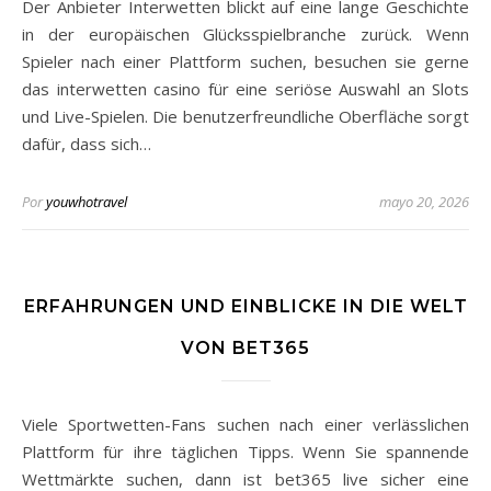
Der Anbieter Interwetten blickt auf eine lange Geschichte
in der europäischen Glücksspielbranche zurück. Wenn
Spieler nach einer Plattform suchen, besuchen sie gerne
das interwetten casino für eine seriöse Auswahl an Slots
und Live-Spielen. Die benutzerfreundliche Oberfläche sorgt
dafür, dass sich…
Por
youwhotravel
mayo 20, 2026
ERFAHRUNGEN UND EINBLICKE IN DIE WELT
VON BET365
Viele Sportwetten-Fans suchen nach einer verlässlichen
Plattform für ihre täglichen Tipps. Wenn Sie spannende
Wettmärkte suchen, dann ist bet365 live sicher eine