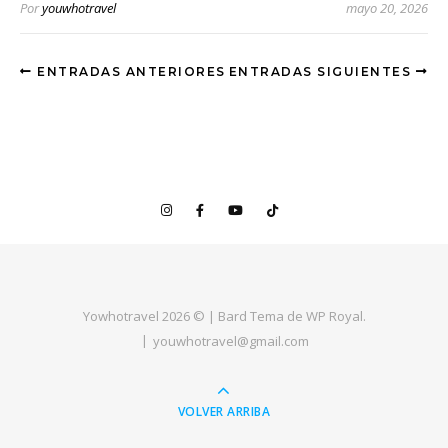
Por
youwhotravel
mayo 20, 2026
ENTRADAS ANTERIORES
ENTRADAS SIGUIENTES
Yowhotravel 2026 © |
Bard Tema de
WP Royal
.
youwhotravel@gmail.com
VOLVER ARRIBA