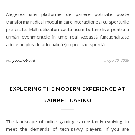
Alegerea unei platforme de pariere potrivite poate
transforma radical modul în care interacționezi cu sporturile
preferate. Mulți utilizatori caută acum betano live pentru a
urmări evenimentele în timp real. Această funcționalitate
aduce un plus de adrenalină și o precizie sporită…
Por
youwhotravel
mayo 20, 2026
EXPLORING THE MODERN EXPERIENCE AT
RAINBET CASINO
The landscape of online gaming is constantly evolving to
meet the demands of tech-savvy players. If you are