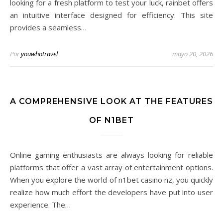
looking for a fresh platform to test your luck, rainbet offers
an intuitive interface designed for efficiency. This site
provides a seamless…
Por
youwhotravel
mayo 20, 2026
A COMPREHENSIVE LOOK AT THE FEATURES
OF N1BET
Online gaming enthusiasts are always looking for reliable
platforms that offer a vast array of entertainment options.
When you explore the world of n1bet casino nz, you quickly
realize how much effort the developers have put into user
experience. The…