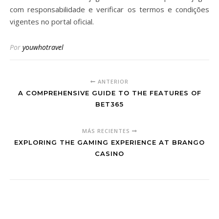
com responsabilidade e verificar os termos e condições
vigentes no portal oficial.
Por
youwhotravel
ANTERIOR
A COMPREHENSIVE GUIDE TO THE FEATURES OF
BET365
MÁS RECIENTES
EXPLORING THE GAMING EXPERIENCE AT BRANGO
CASINO