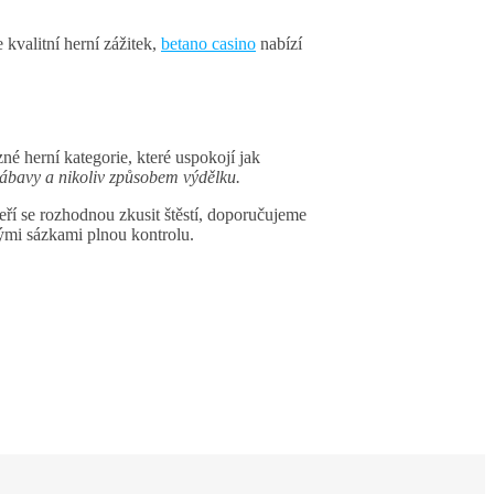
 kvalitní herní zážitek,
betano casino
nabízí
né herní kategorie, které uspokojí jak
zábavy a nikoliv způsobem výdělku.
eří se rozhodnou zkusit štěstí, doporučujeme
vými sázkami plnou kontrolu.