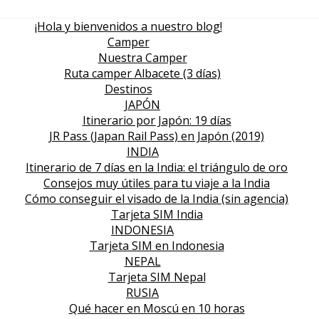
¡Hola y bienvenidos a nuestro blog!
Camper
Nuestra Camper
Ruta camper Albacete (3 días)
Destinos
JAPÓN
Itinerario por Japón: 19 días
JR Pass (Japan Rail Pass) en Japón (2019)
INDIA
Itinerario de 7 días en la India: el triángulo de oro
Consejos muy útiles para tu viaje a la India
Cómo conseguir el visado de la India (sin agencia)
Tarjeta SIM India
INDONESIA
Tarjeta SIM en Indonesia
NEPAL
Tarjeta SIM Nepal
RUSIA
Qué hacer en Moscú en 10 horas