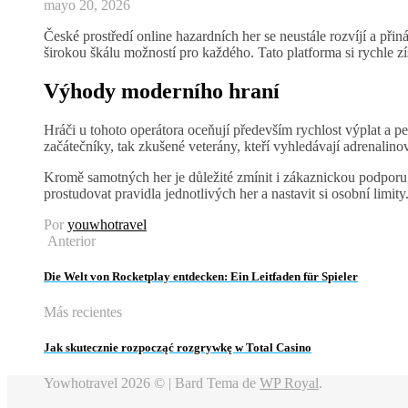
mayo 20, 2026
České prostředí online hazardních her se neustále rozvíjí a při
širokou škálu možností pro každého. Tato platforma si rychle z
Výhody moderního hraní
Hráči u tohoto operátora oceňují především rychlost výplat a p
začátečníky, tak zkušené veterány, kteří vyhledávají adrenalin
Kromě samotných her je důležité zmínit i zákaznickou podporu, 
prostudovat pravidla jednotlivých her a nastavit si osobní limi
Por
youwhotravel
Anterior
Die Welt von Rocketplay entdecken: Ein Leitfaden für Spieler
Más recientes
Jak skutecznie rozpocząć rozgrywkę w Total Casino
Yowhotravel 2026 © |
Bard Tema de
WP Royal
.