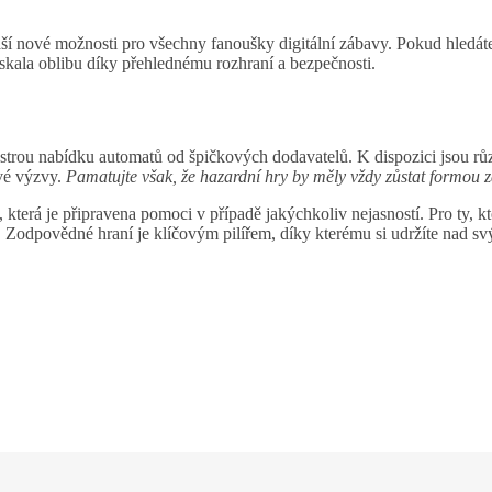
náší nové možnosti pro všechny fanoušky digitální zábavy. Pokud hledáte
ískala oblibu díky přehlednému rozhraní a bezpečnosti.
estrou nabídku automatů od špičkových dodavatelů. K dispozici jsou růz
ové výzvy.
Pamatujte však, že hazardní hry by měly vždy zůstat formou 
která je připravena pomoci v případě jakýchkoliv nejasností. Pro ty, kt
ty. Zodpovědné hraní je klíčovým pilířem, díky kterému si udržíte nad s