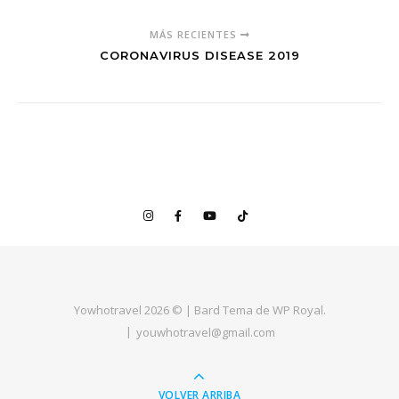
MÁS RECIENTES
CORONAVIRUS DISEASE 2019
Yowhotravel 2026 © |
Bard Tema de
WP Royal
.
youwhotravel@gmail.com
VOLVER ARRIBA