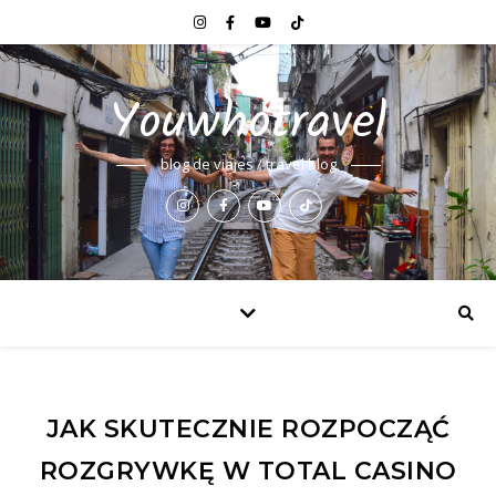
Youwhotravel
blog de viajes / travel blog
JAK SKUTECZNIE ROZPOCZĄĆ
ROZGRYWKĘ W TOTAL CASINO